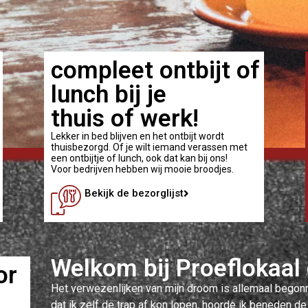
compleet ontbijt of
lunch bij je
thuis of werk!
Lekker in bed blijven en het ontbijt wordt
thuisbezorgd. Of je wilt iemand verassen met
een ontbijtje of lunch, ook dat kan bij ons!
Voor bedrijven hebben wij mooie broodjes.
Bekijk de bezorglijst
Welkom bij Proeflokaal
or
Het verwezenlijken van mijn droom is allemaal begon
dat ik zelf de trap af kon lopen, hoorde ik beneden de