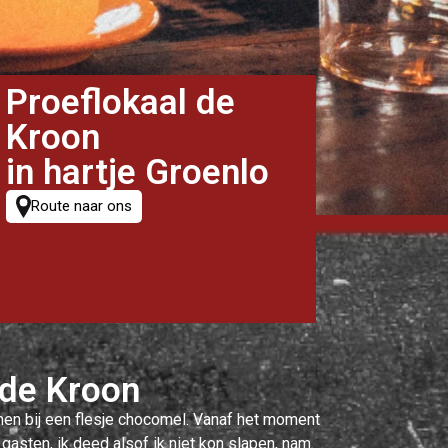
Proeflokaal de
Kroon
in hartje Groenlo
Route naar ons
 de Kroon
nen bij een flesje chocomel. Vanaf het moment
 gasten, ik deed alsof ik niet kon slapen, nam