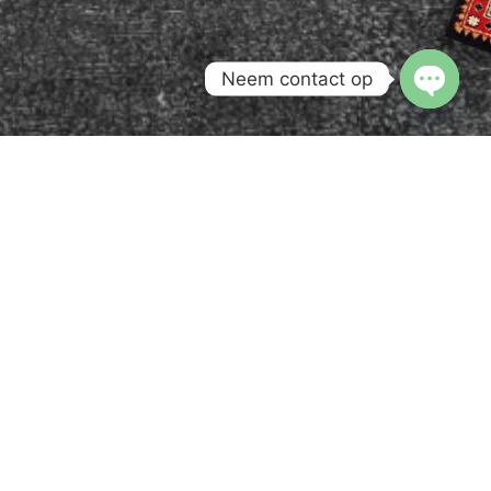
Neem contact op
Open c