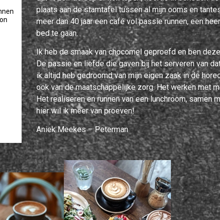
plaats aan de stamtafel tussen al mijn ooms en tantes
ennen
oon
meer dan 40 jaar een café vol passie runnen, een hee
bed te gaan.
Ik heb de smaak van chocomel geproefd en ben deze n
De passie en liefde die gaven bij het serveren van d
ik altijd heb gedroomd van mijn eigen zaak in de hore
ook van de maatschappelijke zorg. Het werken met men
Het realiseren en runnen van een lunchroom, samen 
hier wil ik meer van proeven!
Aniek Meekes – Peterman